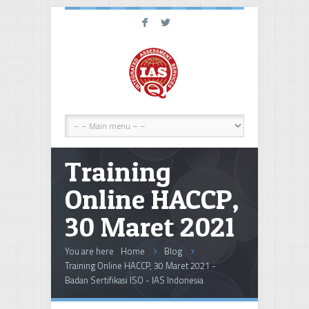
F
L
Training
Online HACCP,
30 Maret 2021
You are here
Home
Blog
Training Online HACCP, 30 Maret 2021 -
Badan Sertifikasi ISO - IAS Indonesia