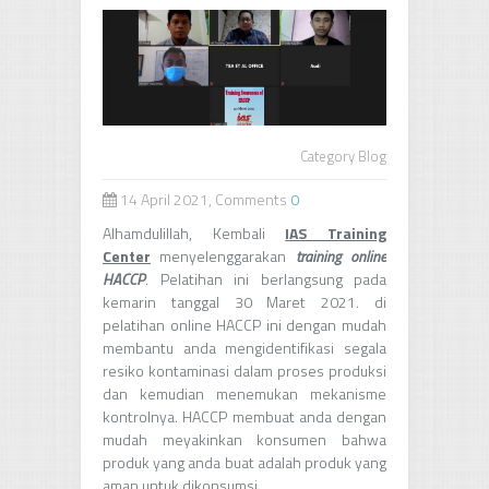
Category
Blog
14 April 2021, Comments
0
Alhamdulillah, Kembali
IAS Training
Center
menyelenggarakan
training online
HACCP
. Pelatihan ini berlangsung pada
kemarin tanggal 30 Maret 2021. di
pelatihan online HACCP ini dengan mudah
membantu anda mengidentifikasi segala
resiko kontaminasi dalam proses produksi
dan kemudian menemukan mekanisme
kontrolnya. HACCP membuat anda dengan
mudah meyakinkan konsumen bahwa
produk yang anda buat adalah produk yang
aman untuk dikonsumsi.