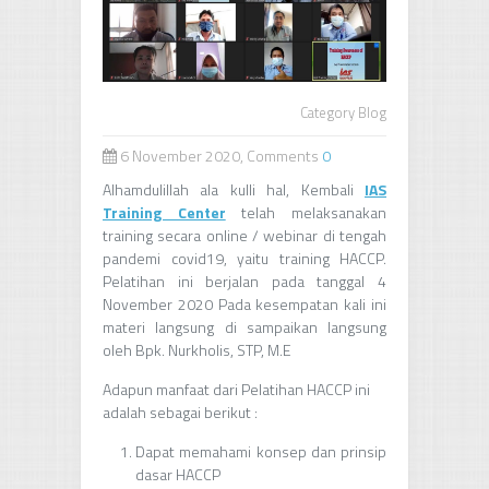
Category
Blog
6 November 2020, Comments
0
Alhamdulillah ala kulli hal, Kembali
IAS
Training Center
telah melaksanakan
training secara online / webinar di tengah
pandemi covid19, yaitu training HACCP.
Pelatihan ini berjalan pada tanggal 4
November 2020 Pada kesempatan kali ini
materi langsung di sampaikan langsung
oleh Bpk. Nurkholis, STP, M.E
Adapun manfaat dari Pelatihan HACCP ini
adalah sebagai berikut :
Dapat memahami konsep dan prinsip
dasar HACCP