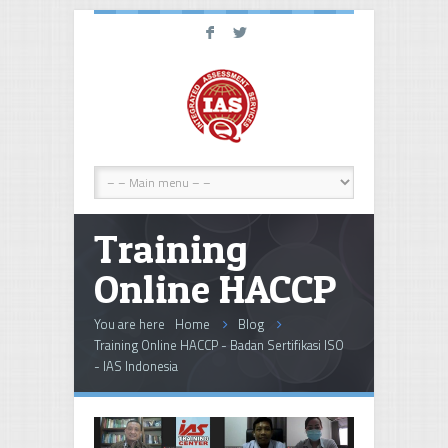
F
L
Training
Online HACCP
You are here
Home
Blog
Training Online HACCP - Badan Sertifikasi ISO
- IAS Indonesia