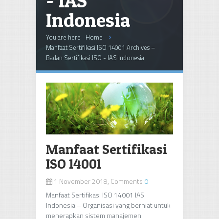
- IAS
Indonesia
You are here
Home
Manfaat Sertifikasi ISO 14001 Archives –
Badan Sertifikasi ISO - IAS Indonesia
Manfaat Sertifikasi
ISO 14001
1 November 2018, Comments
0
Manfaat Sertifikasi ISO 14001 IAS
Indonesia – Organisasi yang berniat untuk
menerapkan sistem manajemen