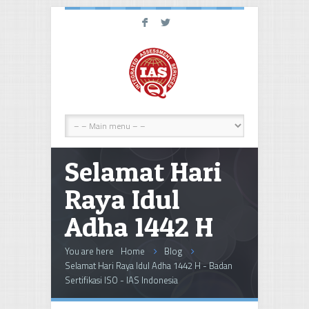
F
L
Selamat Hari
Raya Idul
Adha 1442 H
You are here
Home
Blog
Selamat Hari Raya Idul Adha 1442 H - Badan
Sertifikasi ISO - IAS Indonesia