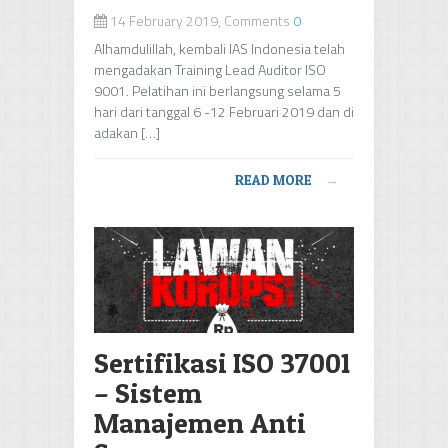
14 February 2019, Comments
0
Alhamdulillah, kembali IAS Indonesia telah
mengadakan Training Lead Auditor ISO
9001. Pelatihan ini berlangsung selama 5
hari dari tanggal 6 -12 Februari 2019 dan di
adakan […]
READ MORE
→
Sertifikasi ISO 37001
– Sistem
Manajemen Anti