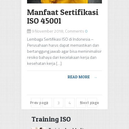
Manfaat Sertifikasi
ISO 45001
9 November 2018, Comments
0
Lembaga Sertifikasi ISO di Indonesia –
Perusahaan harus dapat memastikan dan
bertanggung jawab agar bisa meminimalisir
resiko bahaya dari kecelakaan kerja dan
kesehatan kerja […]
READ MORE
→
Prev page
Next page
1
2
3
4
5
6
7
8
9
10
11
12
Training ISO
13