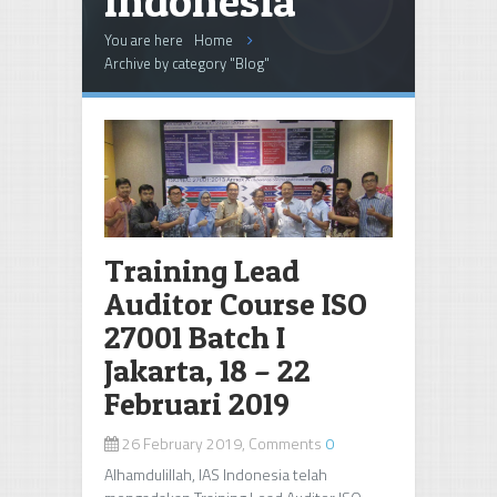
Indonesia
You are here
Home
Archive by category "Blog"
Training Lead
Auditor Course ISO
27001 Batch I
Jakarta, 18 – 22
Februari 2019
26 February 2019, Comments
0
Alhamdulillah, IAS Indonesia telah