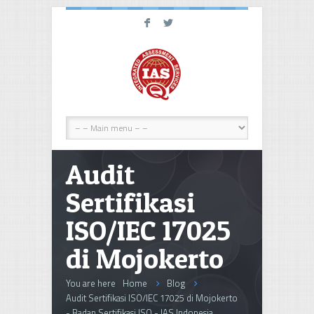
F
L
Audit
Sertifikasi
ISO/IEC 17025
di Mojokerto
You are here
Home
Blog
Audit Sertifikasi ISO/IEC 17025 di Mojokerto
- Badan Sertifikasi ISO - IAS Indonesia